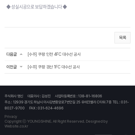
◆ 성실시공으로 보답하겠습니다 ◆
목록
다음글
[수주] 쿠팡 인천 4FC 대수선 공사
이전글
[수주] 쿠팡 경산 1FC 대수선 공사
주식회사 영신
대표이사 : 김성진
사업자등록번호 : 138-81-16806
주소 : 12939 경기도 하남시 미사강변중앙로7번안길 25 유테크밸리 C타워 7층
TEL : 031-
8027-9700
FAX : 031-624-4696
Privacy
Copyright ⓒ YOUNGSHINE. All Right Reserved.
Designed by
Website.co.kr