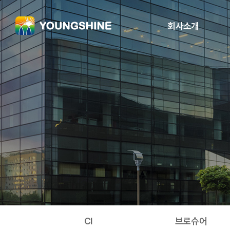
회사소개
CEO인사말
비전
주요연혁
안전경영
R&D
공시
오시는 길
CI
브로슈어