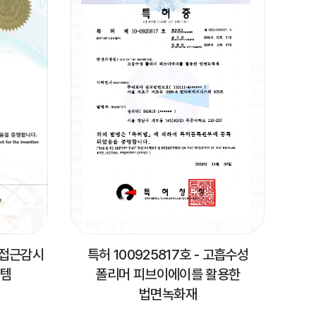
비 접근감시
특허 100925817호 - 고흡수성
스템
폴리머 피브이에이를 활용한
법면녹화재