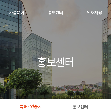
사업분야
홍보센터
인재채용
시공능력
CI
인재상
건축 · 주택
브로슈어
인사제도 · 복리후생
토목 · 조경
특허 · 인증서
입사지원
홍보센터
전기 · 소방
홍보센터
건설 IT
NEWS
현장갤러리
특허 · 인증서
홍보센터