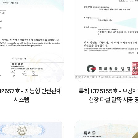
12657호 - 지능형 안전관제
특허 1375155호 - 보강
시스템
현장 타설 말뚝 시공 